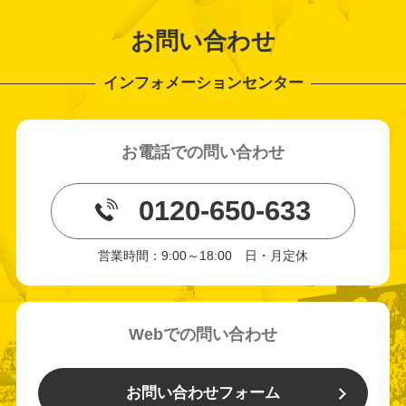
本サービスにより受けたお客様の逸失利益、機能停止期間(作業
完了までパソコンが利用できないことによる損害)、データ及び
お問い合わせ
プログラムの損失･破損、特別な事情から生じた損害、その他如
何なる損害について何らの責任を負いません。
インフォメーションセンター
交通障害、自然災害、法令又は公権力の発動により発生した損害
についていかなる賠償の責任も負いません。
インターネット及び通信上のトラブルなどあらゆる要因によるご
依頼の未着、E-mailの送信不良、及びそれに伴う損害等について
お電話での問い合わせ
は、何らの責を負わないものとします。
■個人情報の取扱いについて
0120-650-633
ご入力頂いた内容及び個人情報は、お問合せへの対応のみに利用
し、弊社にて適切に管理いたします。
営業時間：9:00～18:00 日・月定休
お客様の個人情報をお客様の同意なしに第三者へ開示する事はあ
りません。
＊法令などにより開示を求められた場合を除きます。
詳細は「タイガースネット個人情報の取り扱いに関する同意事
Webでの問い合わせ
項」をご確認ください。
お問い合わせフォーム