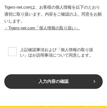
ます（当日訪問前にもご連絡）。
訪問時不在の場合は、再度訪問いたしかねますのでご注意くださ
Tigers-net.comは、お客様の個人情報を以下のとおり
い。
適切に取り扱います。内容をご確認の上、同意をお願
・訪問日程のご変更のお申込みは、前日15時までにお申込みく
いします。
ださい。
・作業当日までに、「会員登録証」をご用意ください。また、万
・Tigers-net.com「個人情報の取り扱い」
が一データ損失があった場合は、当社は一切責任を負いかねます
ので、作業前に必要なデータをお客様ご自身でバックアップされ
ることをおすすめします。
・以下の場合は作業を行わず、終了させて頂く場合があります。
上記確認事項および「個人情報の取り扱
①違法行為となる作業を要求された場合。
い」ほか説明事項について同意します。
②暴力団、風俗関係、公序良俗に反する方、組織のご依頼。
③威圧的な言動、行為により身に危険を及ぼすと判断された場
合。
④自作、ショップオリジナルパソコンで修理が困難と判断した場
合。
⑤外国語OS、外国語での訪問サポート
・本サービスは、当社の委託先である「G・O・G株式会社」に
て実施します。
■免責事項